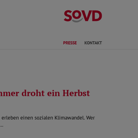
Kreisverband Sc
te Sprache
PRESSE
KONTAKT
mer droht ein Herbst
r erleben einen sozialen Klimawandel. Wer
d…