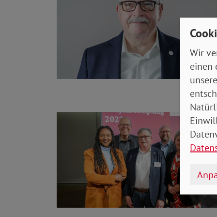
Cooki
Wir ve
einen 
unsere
entsch
Natürl
Einwil
Datenv
Daten
Anpa