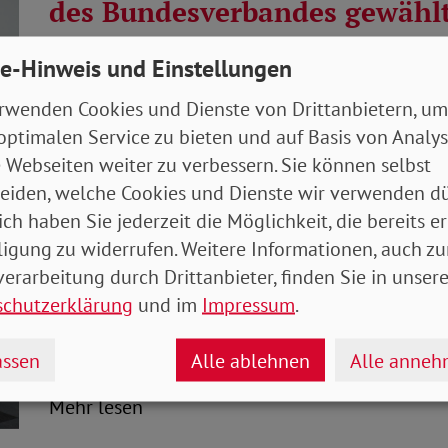
des Bundesverbandes gewähl
Auf seiner außerordentlichen Bundesverbandstagung 
e-Hinweis und Einstellungen
die Zukunft“ hat der SoVD-Bundesverband in Berlin 
rwenden Cookies und Dienste von Drittanbietern, um
Mehr lesen
optimalen Service zu bieten und auf Basis von Analy
07.03.2023
Pressemeldung
 Webseiten weiter zu verbessern. Sie können selbst
eiden, welche Cookies und Dienste wir verwenden dü
ich haben Sie jederzeit die Möglichkeit, die bereits er
SoVD Schleswig-Holstein erk
ligung zu widerrufen. Weitere Informationen, auch zu
Euro für seine Mitglieder
erarbeitung durch Drittanbieter, finden Sie in unsere
schutzerklärung
und im
Impressum
.
Im vergangenen Jahr hat der SoVD in Schleswi
Millionen Euro für seine Mitglieder erstritten
ssen
Alle ablehnen
Alle anne
Mehr lesen