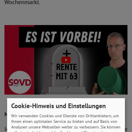
Wochenmarkt.
Cookie-Hinweis und Einstellungen
Mit Menschen können Sie dann ganz gut, oder?
Wir verwenden Cookies und Dienste von Drittanbietern, um
Ihnen einen optimalen Service zu bieten und auf Basis von
Analysen unsere Webseiten weiter zu verbessern. Sie können
Ich tue das gern. Ähnlich ist es ja, wenn es um die